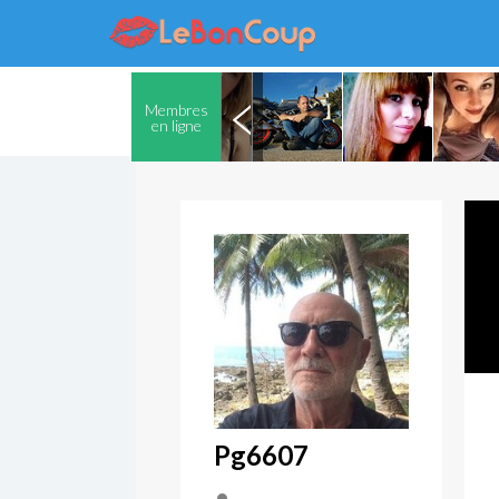
Membres
en ligne
Pg6607