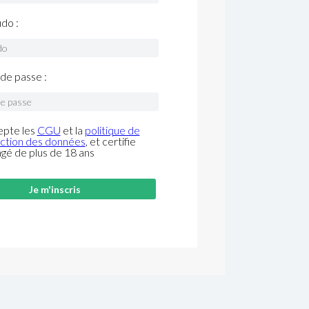
do :
de passe :
epte les
CGU
et la
politique de
ction des données
, et certifie
âgé de plus de 18 ans