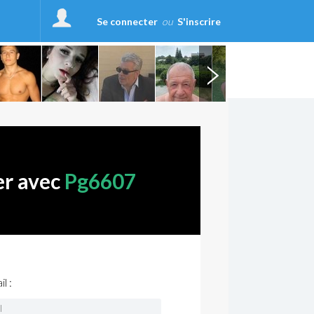
Se connecter
ou
S'inscrire
er avec
Pg6607
l :