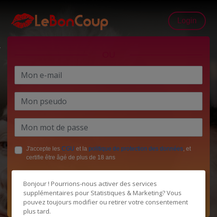
Login
OU
J'accepte les
CGU
et la
politique de protection des données
, et
certifie être âgé de plus de 18 ans
Bonjour ! Pourrions-nous activer des services
supplémentaires pour
Statistiques & Marketing
? Vous
pouvez toujours modifier ou retirer votre consentement
plus tard.