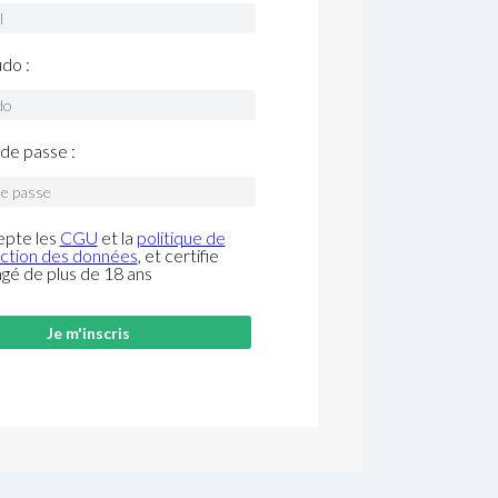
do :
de passe :
epte les
CGU
et la
politique de
ction des données
, et certifie
âgé de plus de 18 ans