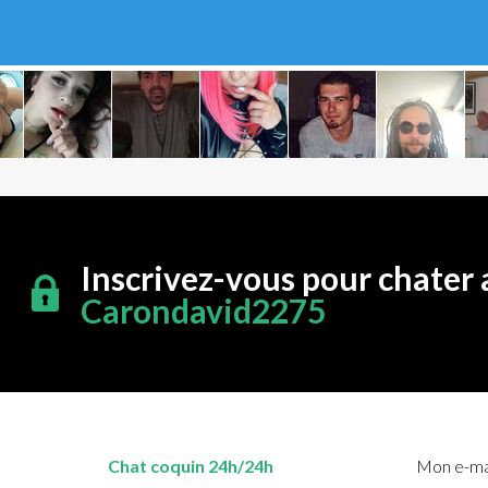
Inscrivez-vous pour chater 
Carondavid2275
Chat coquin 24h/24h
Mon e-mai