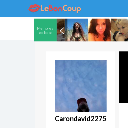
Membres
en ligne
Carondavid2275