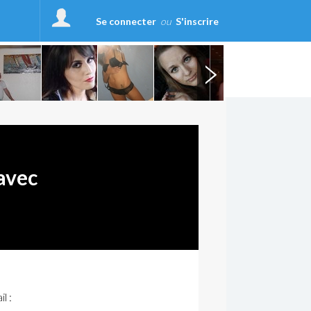
Se connecter
ou
S'inscrire
avec
l :