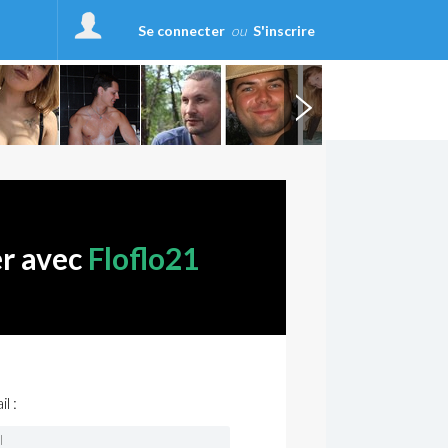
Se connecter
ou
S'inscrire
er avec
Floflo21
l :