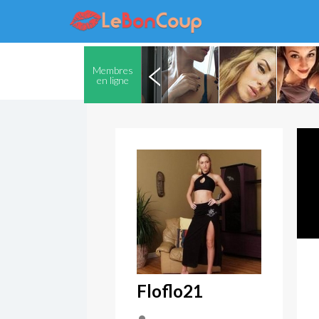
Membres
en ligne
Floflo21