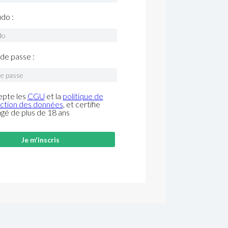
do :
de passe :
epte les
CGU
et la
politique de
ction des données
, et certifie
âgé de plus de 18 ans