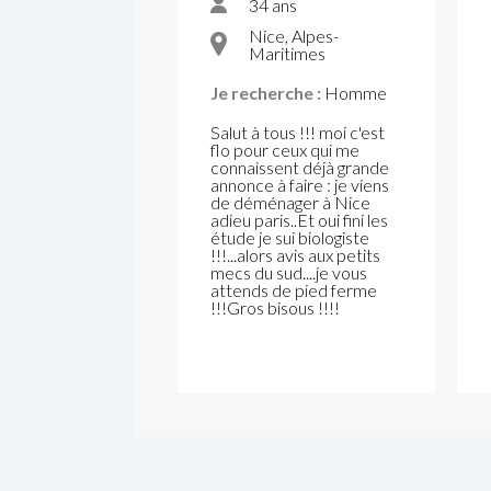
34 ans
Nice, Alpes-
Maritimes
Je recherche :
Homme
Salut à tous !!! moi c'est
flo pour ceux qui me
connaissent déjà grande
annonce à faire : je viens
de déménager à Nice
adieu paris..Et oui fini les
étude je sui biologiste
!!!...alors avis aux petits
mecs du sud....je vous
attends de pied ferme
!!!Gros bisous !!!!